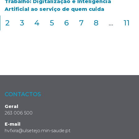
Trabalho: Digitalização e Inteligência
Artificial ao serviço de quem cuida
2
3
4
5
6
7
8
...
11
CONTACTOS
Geral
263 006 500
E-mail
hvfxira@ulsetejo.min-saude.pt