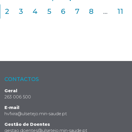
2
3
4
5
6
7
8
...
11
CONTACTOS
Geral
263 006 500
E-mail
hvfxira@ulsetejo.min-saude.pt
Gestão de Doentes
gestao.doentes@ulsetejo.min-saude.pt