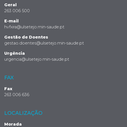
Geral
263 006 500
E-mail
hvfxira@ulsetejo.min-saude.pt
Gestão de Doentes
gestao.doentes@ulsetejo.min-saude.pt
Urgência
urgencia@ulsetejo.min-saude.pt
FAX
Fax
263 006 636
LOCALIZAÇÃO
Morada