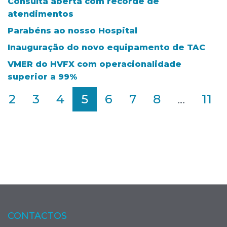
Consulta aberta com recorde de
atendimentos
Parabéns ao nosso Hospital
Inauguração do novo equipamento de TAC
VMER do HVFX com operacionalidade
superior a 99%
2
3
4
5
6
7
8
...
11
CONTACTOS