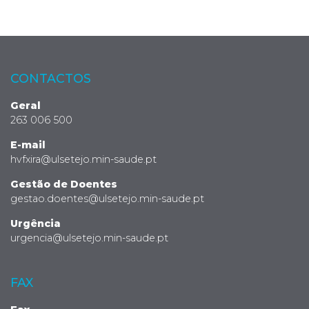
CONTACTOS
Geral
263 006 500
E-mail
hvfxira@ulsetejo.min-saude.pt
Gestão de Doentes
gestao.doentes@ulsetejo.min-saude.pt
Urgência
urgencia@ulsetejo.min-saude.pt
FAX