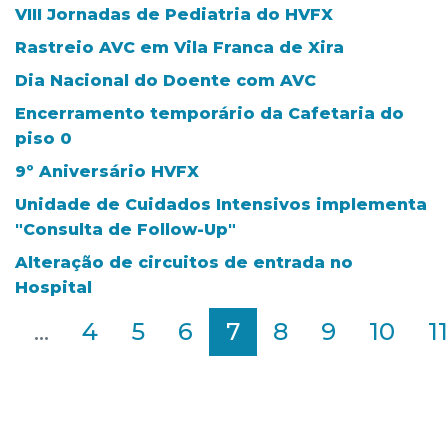
VIII Jornadas de Pediatria do HVFX
Rastreio AVC em Vila Franca de Xira
Dia Nacional do Doente com AVC
Encerramento temporário da Cafetaria do
piso 0
9º Aniversário HVFX
Unidade de Cuidados Intensivos implementa
"Consulta de Follow-Up"
Alteração de circuitos de entrada no
Hospital
2
...
4
5
6
7
8
9
10
11