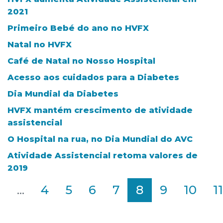
2021
Primeiro Bebé do ano no HVFX
Natal no HVFX
Café de Natal no Nosso Hospital
Acesso aos cuidados para a Diabetes
Dia Mundial da Diabetes
HVFX mantém crescimento de atividade
assistencial
O Hospital na rua, no Dia Mundial do AVC
Atividade Assistencial retoma valores de
2019
2
...
4
5
6
7
8
9
10
11