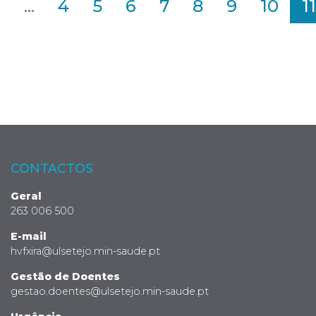
2
...
4
5
6
7
8
9
10
11
CONTACTOS
Geral
263 006 500
E-mail
hvfxira@ulsetejo.min-saude.pt
Gestão de Doentes
gestao.doentes@ulsetejo.min-saude.pt