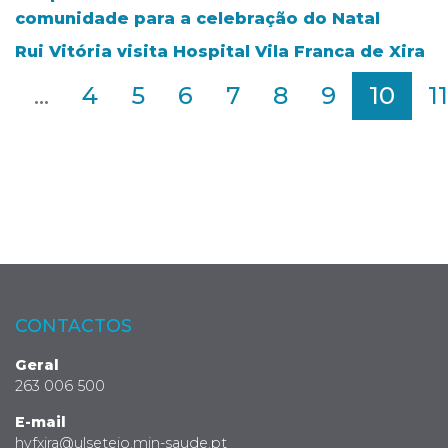
comunidade para a celebração do Natal
Rui Vitória visita Hospital Vila Franca de Xira
2
...
4
5
6
7
8
9
10
11
CONTACTOS
Geral
263 006 500
E-mail
hvfxira@ulsetejo.min-saude.pt