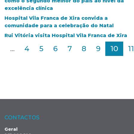
como o segundo melhor do país ao nível da
excelência clínica
Hospital Vila Franca de Xira convida a
comunidade para a celebração do Natal
Rui Vitória visita Hospital Vila Franca de Xira
2
...
4
5
6
7
8
9
10
11
CONTACTOS
Geral