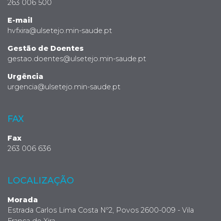
263 006 500
E-mail
hvfxira@ulsetejo.min-saude.pt
Gestão de Doentes
gestao.doentes@ulsetejo.min-saude.pt
Urgência
urgencia@ulsetejo.min-saude.pt
FAX
Fax
263 006 636
LOCALIZAÇÃO
Morada
Estrada Carlos Lima Costa Nº2, Povos 2600-009 - Vila