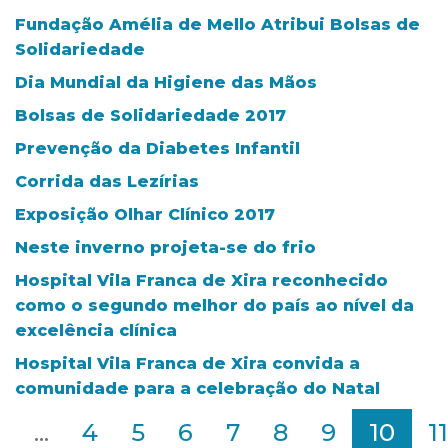
Fundação Amélia de Mello Atribui Bolsas de
Solidariedade
Dia Mundial da Higiene das Mãos
Bolsas de Solidariedade 2017
Prevenção da Diabetes Infantil
Corrida das Lezírias
Exposição Olhar Clínico 2017
Neste inverno projeta-se do frio
Hospital Vila Franca de Xira reconhecido
como o segundo melhor do país ao nível da
excelência clínica
Hospital Vila Franca de Xira convida a
comunidade para a celebração do Natal
2
...
4
5
6
7
8
9
10
11