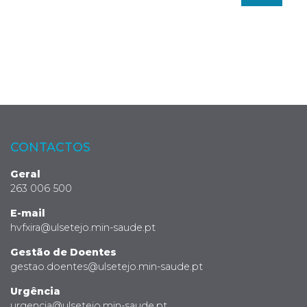
CONTACTOS
Geral
263 006 500
E-mail
hvfxira@ulsetejo.min-saude.pt
Gestão de Doentes
gestao.doentes@ulsetejo.min-saude.pt
Urgência
urgencia@ulsetejo.min-saude.pt