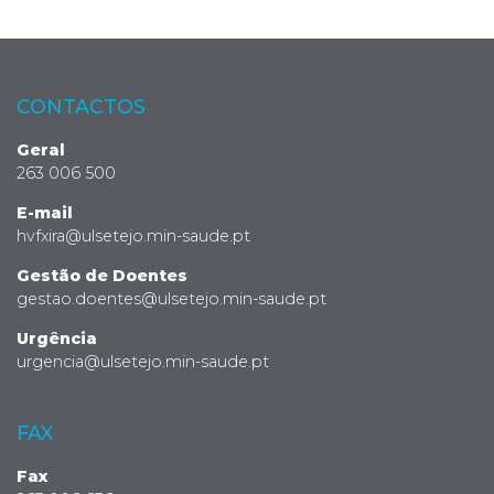
CONTACTOS
Geral
263 006 500
E-mail
hvfxira@ulsetejo.min-saude.pt
Gestão de Doentes
gestao.doentes@ulsetejo.min-saude.pt
Urgência
urgencia@ulsetejo.min-saude.pt
FAX
Fax