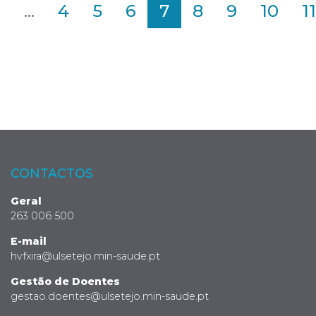
2
...
4
5
6
7
8
9
10
11
CONTACTOS
Geral
263 006 500
E-mail
hvfxira@ulsetejo.min-saude.pt
Gestão de Doentes
gestao.doentes@ulsetejo.min-saude.pt