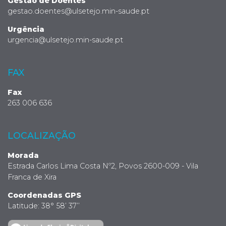
Gestão de Doentes
gestao.doentes@ulsetejo.min-saude.pt
Urgência
urgencia@ulsetejo.min-saude.pt
FAX
Fax
263 006 636
LOCALIZAÇÃO
Morada
Estrada Carlos Lima Costa Nº2, Povos 2600-009 - Vila
Franca de Xira
Coordenadas GPS
Latitude: 38° 58’ 37’’