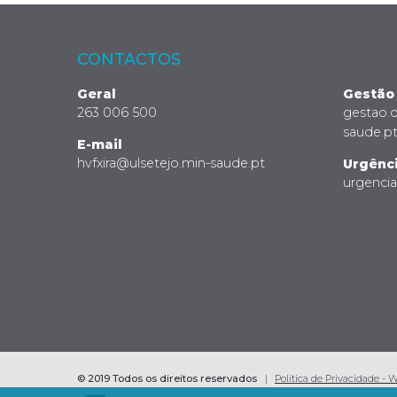
CONTACTOS
Geral
Gestão
263 006 500
gestao.
saude.p
E-mail
hvfxira@ulsetejo.min-saude.pt
Urgênc
urgenci
© 2019 Todos os direitos reservados
Política de Privacidade - 