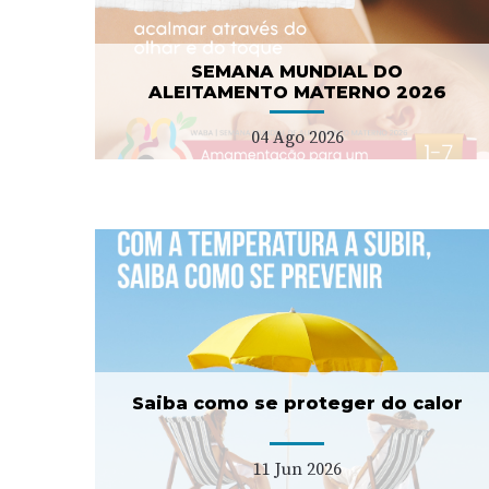
demências
08 Jul 2026
SEMANA MUNDIAL DO
ALEITAMENTO MATERNO 2026
04 Ago 2026
er
ULS Estuário do Tejo
lança concurso para duas
USF tipo C
11 Fev 2026
Saiba como se proteger do calor
11 Jun 2026