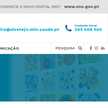
www.sns.gov.pt
 CONHECE O NOVO PORTAL SNS?
l
Contacto Geral
xira@ulsetejo.min-saude.pt
263 006 500
Query
UNICAÇÃO