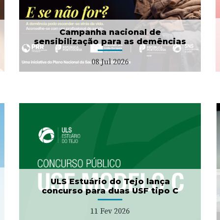
01 Jul 2026
Campanha nacional de
sensibilização para as demências
08 Jul 2026
Projeto "Bata Branca" no
Município da Azambuja
27 Jan 2026
ULS Estuário do Tejo lança
concurso para duas USF tipo C
11 Fev 2026