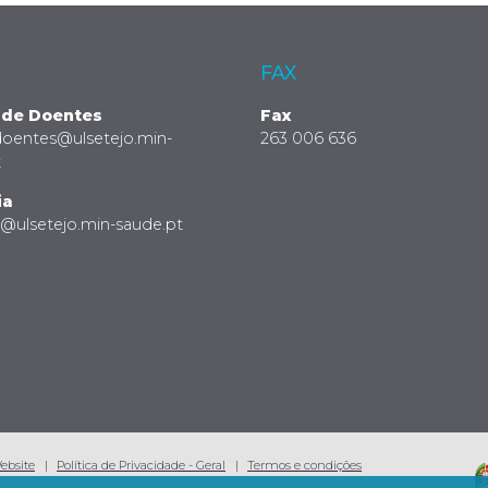
FAX
 de Doentes
Fax
doentes@ulsetejo.min-
263 006 636
t
ia
a@ulsetejo.min-saude.pt
Website
Política de Privacidade - Geral
Termos e condições