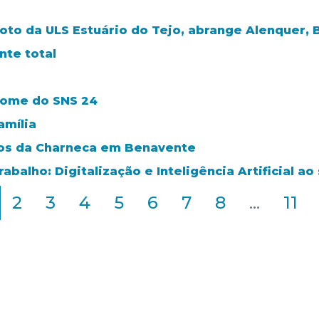
loto da ULS Estuário do Tejo, abrange Alenquer, 
te total
nome do SNS 24
amília
ros da Charneca em Benavente
balho: Digitalização e Inteligência Artificial a
2
3
4
5
6
7
8
...
11