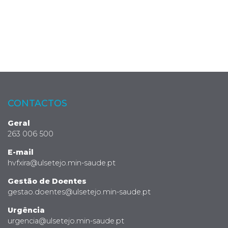
CONTACTOS
Geral
263 006 500
E-mail
hvfxira@ulsetejo.min-saude.pt
Gestão de Doentes
gestao.doentes@ulsetejo.min-saude.pt
Urgência
urgencia@ulsetejo.min-saude.pt