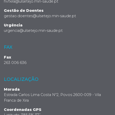
hvfxira@ulsetejo.min-saude.pt
Gestão de Doentes
gestao.doentes@ulsetejo.min-saude.pt
Urgência
urgencia@ulsetejo.min-saude.pt
FAX
Fax
263 006 636
LOCALIZAÇÃO
Morada
Estrada Carlos Lima Costa Nº2, Povos 2600-009 - Vila
Franca de Xira
Coordenadas GPS
Latitude: 38° 58’ 37’’