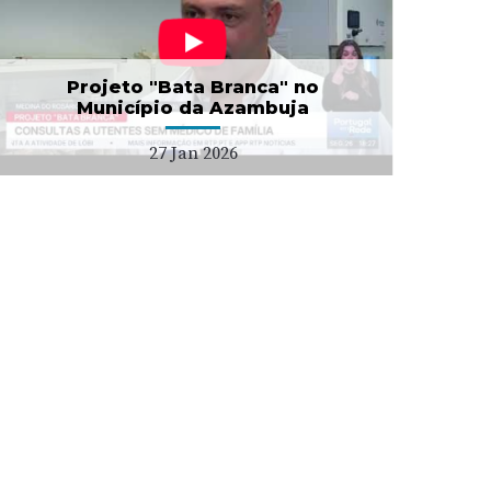
Projeto "Bata Branca" no
Município da Azambuja
27 Jan 2026