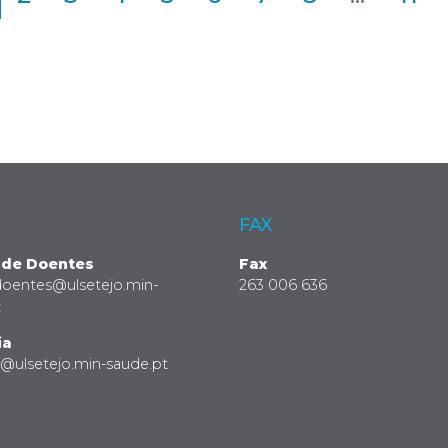
FAX
 de Doentes
Fax
doentes@ulsetejo.min-
263 006 636
t
ia
a@ulsetejo.min-saude.pt