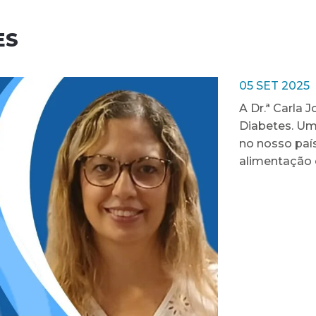
ES
05 SET 2025
A Dr.ª Carla 
Diabetes. Um
no nosso paí
alimentação e