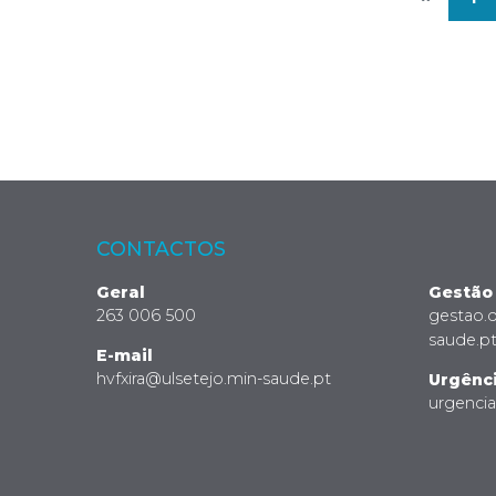
CONTACTOS
Geral
Gestão
263 006 500
gestao.
saude.p
E-mail
hvfxira@ulsetejo.min-saude.pt
Urgênc
urgenci