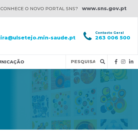
www.sns.gov.pt
 CONHECE O NOVO PORTAL SNS?
l
Contacto Geral
xira@ulsetejo.min-saude.pt
263 006 500
Query
UNICAÇÃO