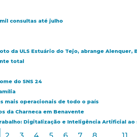
il consultas até julho
loto da ULS Estuário do Tejo, abrange Alenquer, 
te total
nome do SNS 24
amília
s mais operacionais de todo o país
ros da Charneca em Benavente
balho: Digitalização e Inteligência Artificial a
2
3
4
5
6
7
8
...
11