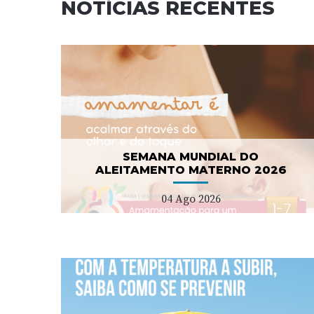
NOTÍCIAS RECENTES
Campanha nacional de
NO
sensibilização para as
demências
08 Jul 2026
SEMANA MUNDIAL DO
ALEITAMENTO MATERNO 2026
04 Ago 2026
er
ULS Estuário do Tejo