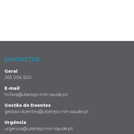
CONTACTOS
Geral
263 006 500
E-mail
hvfxira@ulsetejo.min-saude.pt
Gestão de Doentes
gestao.doentes@ulsetejo.min-saude.pt
Urgência
urgencia@ulsetejo.min-saude.pt