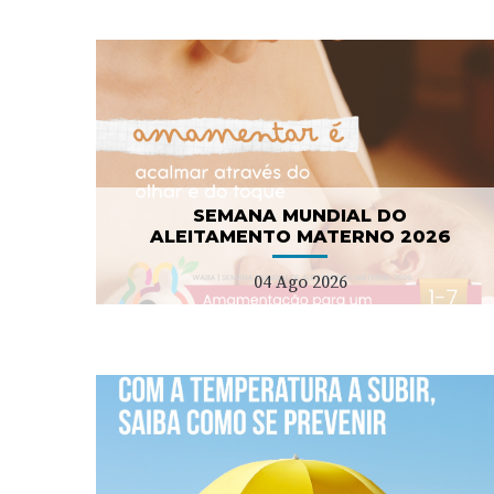
Campanha nacional de
NO
sensibilização para as
demências
08 Jul 2026
SEMANA MUNDIAL DO
ALEITAMENTO MATERNO 2026
04 Ago 2026
er
ULS Estuário do Tejo
lança concurso para duas