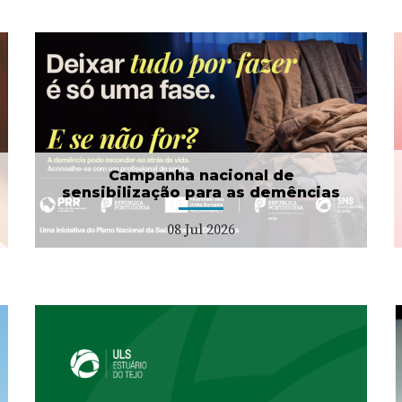
Campanha Dignidade
Menstrual
01 Jul 2026
Campanha nacional de
sensibilização para as demências
08 Jul 2026
Projeto "Bata Branca" no
Município da Azambuja