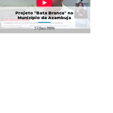
Projeto "Bata Branca" no
Município da Azambuja
27 Jan 2026