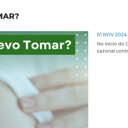
MAR?
01 NOV 2024
No início do
sazonal contr