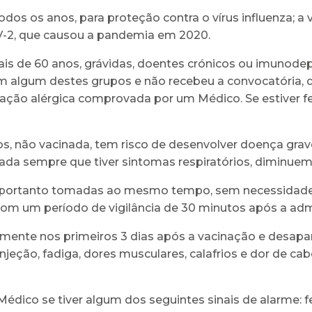
odos os anos, para proteção contra o vírus influenza; a
V-2, que causou a pandemia em 2020.
 de 60 anos, grávidas, doentes crónicos ou imunodep
i em algum destes grupos e não recebeu a convocatória,
eação alérgica comprovada por um Médico. Se estiver 
 não vacinada, tem risco de desenvolver doença grave
izada sempre que tiver sintomas respiratórios, diminuem 
, portanto tomadas ao mesmo tempo, sem necessidade 
om um período de vigilância de 30 minutos após a adm
ente nos primeiros 3 dias após a vacinação e desapa
njeção, fadiga, dores musculares, calafrios e dor de c
édico se tiver algum dos seguintes sinais de alarme: 