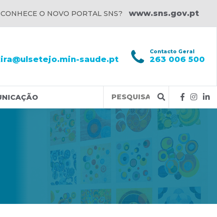
www.sns.gov.pt
 CONHECE O NOVO PORTAL SNS?
l
Contacto Geral
xira@ulsetejo.min-saude.pt
263 006 500
Query
UNICAÇÃO