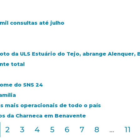
il consultas até julho
loto da ULS Estuário do Tejo, abrange Alenquer, 
te total
nome do SNS 24
amília
s mais operacionais de todo o país
ros da Charneca em Benavente
2
3
4
5
6
7
8
...
11