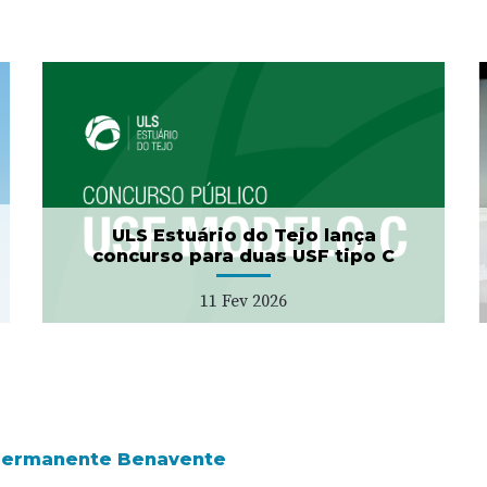
Projeto "Bata Branca" no
Município da Azambuja
27 Jan 2026
ULS Estuário do Tejo lança
concurso para duas USF tipo C
11 Fev 2026
 Permanente Benavente