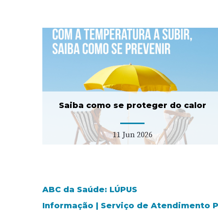
er
ULS Estuário do Tejo
lança concurso para duas
USF tipo C
11 Fev 2026
Saiba como se proteger do calor
11 Jun 2026
ABC da Saúde: LÚPUS
Informação | Serviço de Atendimento