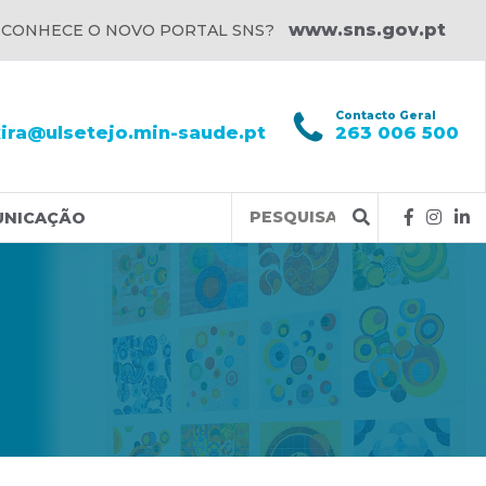
www.sns.gov.pt
 CONHECE O NOVO PORTAL SNS?
l
Contacto Geral
xira@ulsetejo.min-saude.pt
263 006 500
Query
UNICAÇÃO