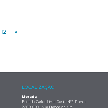
12
»
LOCALIZAÇÃO
Morada
Estrada Carlos Lima Costa Nº2, Povos
2600-009 - Vila Franca de Xira