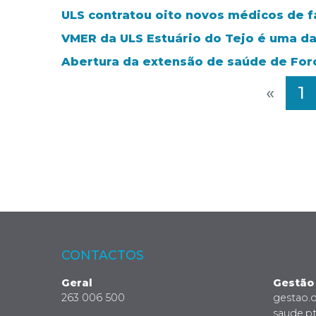
ULS contratou oito novos médicos de f
VMER da ULS Estuário do Tejo é uma da
Abertura da extensão de saúde de Fo
«
1
CONTACTOS
Geral
Gestão
263 006 500
gestao.
saude.p