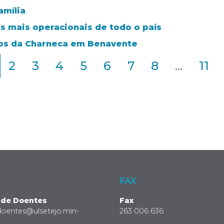
amília
s mais operacionais de todo o país
ros da Charneca em Benavente
2
3
4
5
6
7
8
...
11
FAX
 de Doentes
Fax
doentes@ulsetejo.min-
263 006 636
t