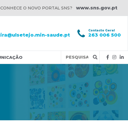
www.sns.gov.pt
 CONHECE O NOVO PORTAL SNS?
l
Contacto Geral
xira@ulsetejo.min-saude.pt
263 006 500
Query
UNICAÇÃO