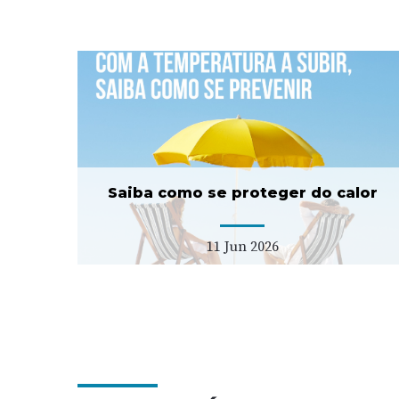
er
ULS Estuário do Tejo
lança concurso para duas
USF tipo C
11 Fev 2026
Saiba como se proteger do calor
11 Jun 2026