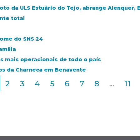
loto da ULS Estuário do Tejo, abrange Alenquer, 
te total
nome do SNS 24
amília
s mais operacionais de todo o país
ros da Charneca em Benavente
2
3
4
5
6
7
8
...
11