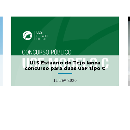
Projeto "Bata Branca" no
Município da Azambuja
27 Jan 2026
ULS Estuário do Tejo lança
concurso para duas USF tipo C
11 Fev 2026