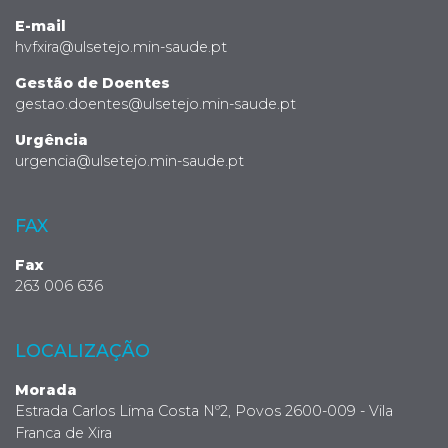
E-mail
hvfxira@ulsetejo.min-saude.pt
Gestão de Doentes
gestao.doentes@ulsetejo.min-saude.pt
Urgência
urgencia@ulsetejo.min-saude.pt
FAX
Fax
263 006 636
LOCALIZAÇÃO
Morada
Estrada Carlos Lima Costa Nº2, Povos 2600-009 - Vila
Franca de Xira