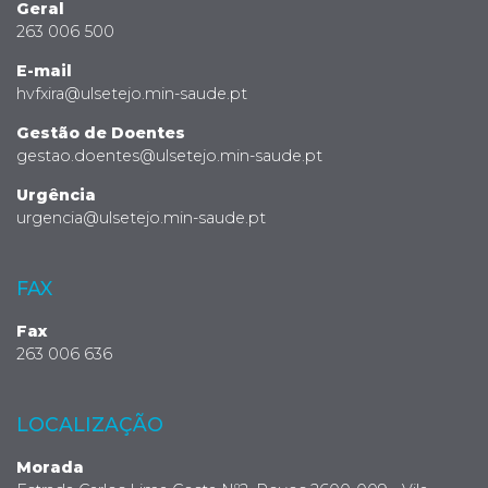
Geral
263 006 500
E-mail
hvfxira@ulsetejo.min-saude.pt
Gestão de Doentes
gestao.doentes@ulsetejo.min-saude.pt
Urgência
urgencia@ulsetejo.min-saude.pt
FAX
Fax
263 006 636
LOCALIZAÇÃO
Morada