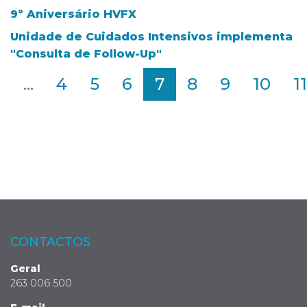
9º Aniversário HVFX
Unidade de Cuidados Intensivos implementa
"Consulta de Follow-Up"
2
...
4
5
6
7
8
9
10
11
CONTACTOS
Geral
263 006 500