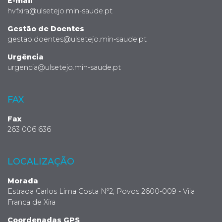
E-mail
hvfxira@ulsetejo.min-saude.pt
Gestão de Doentes
gestao.doentes@ulsetejo.min-saude.pt
Urgência
urgencia@ulsetejo.min-saude.pt
FAX
Fax
263 006 636
LOCALIZAÇÃO
Morada
Estrada Carlos Lima Costa Nº2, Povos 2600-009 - Vila
Franca de Xira
Coordenadas GPS