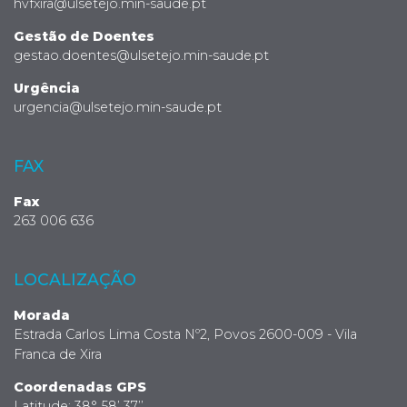
hvfxira@ulsetejo.min-saude.pt
Gestão de Doentes
gestao.doentes@ulsetejo.min-saude.pt
Urgência
urgencia@ulsetejo.min-saude.pt
FAX
Fax
263 006 636
LOCALIZAÇÃO
Morada
Estrada Carlos Lima Costa Nº2, Povos 2600-009 - Vila
Franca de Xira
Coordenadas GPS
Latitude: 38° 58’ 37’’