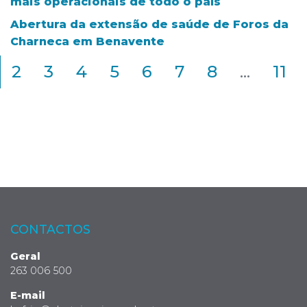
mais operacionais de todo o país
Abertura da extensão de saúde de Foros da
Charneca em Benavente
2
3
4
5
6
7
8
...
11
CONTACTOS
Geral
263 006 500
E-mail