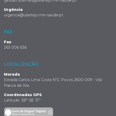
gestao.doentes@ulsetejo.min-saude.pt
Urgência
urgencia@ulsetejo.min-saude.pt
FAX
Fax
263 006 636
LOCALIZAÇÃO
Morada
Estrada Carlos Lima Costa Nº2, Povos 2600-009 - Vila
Franca de Xira
Coordenadas GPS
Latitude: 38° 58’ 37’’