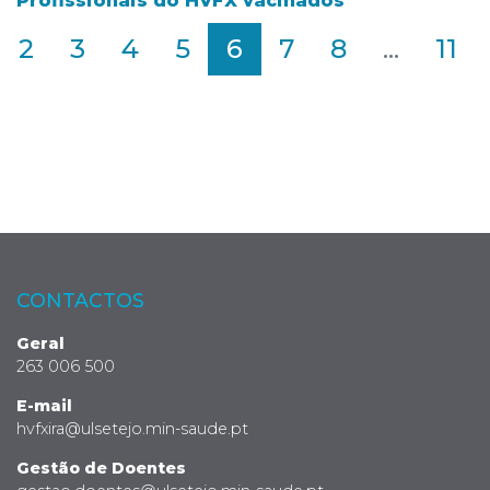
Profissionais do HVFX vacinados
2
3
4
5
6
7
8
...
11
CONTACTOS
Geral
263 006 500
E-mail
hvfxira@ulsetejo.min-saude.pt
Gestão de Doentes