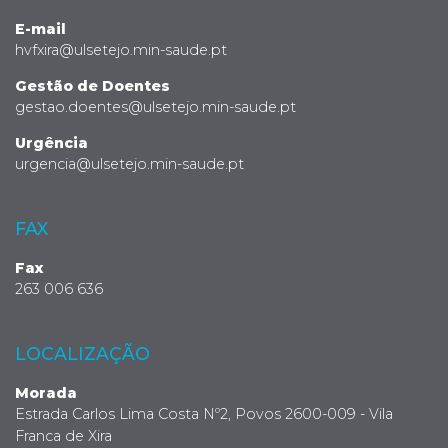
E-mail
hvfxira@ulsetejo.min-saude.pt
Gestão de Doentes
gestao.doentes@ulsetejo.min-saude.pt
Urgência
urgencia@ulsetejo.min-saude.pt
FAX
Fax
263 006 636
LOCALIZAÇÃO
Morada
Estrada Carlos Lima Costa Nº2, Povos 2600-009 - Vila
Franca de Xira