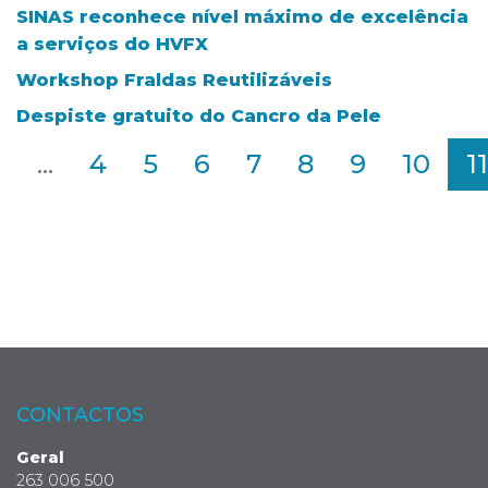
SINAS reconhece nível máximo de excelência
a serviços do HVFX
Workshop Fraldas Reutilizáveis
Despiste gratuito do Cancro da Pele
2
...
4
5
6
7
8
9
10
11
CONTACTOS
Geral
263 006 500