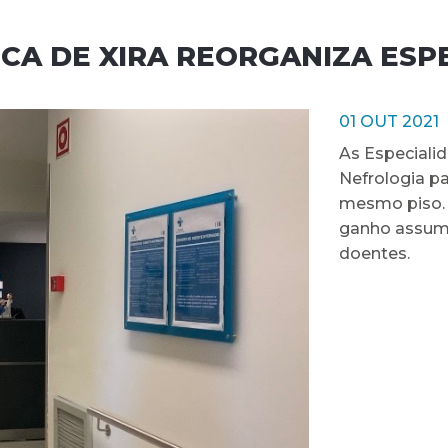
NCA DE XIRA REORGANIZA ESP
01 OUT 2021
As Especialid
Nefrologia p
mesmo piso. 
ganho assumi
doentes.