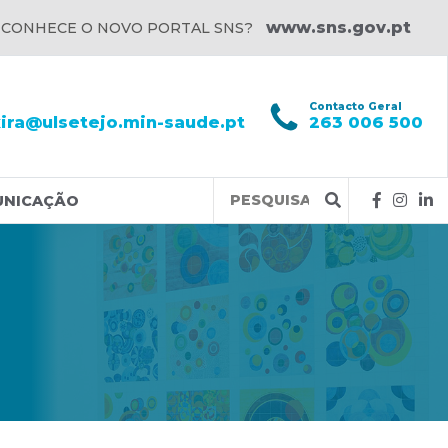
www.sns.gov.pt
 CONHECE O NOVO PORTAL SNS?
l
Contacto Geral
xira@ulsetejo.min-saude.pt
263 006 500
Query
UNICAÇÃO