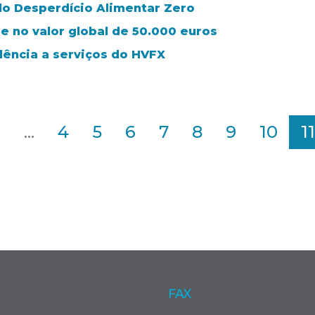
lo Desperdício Alimentar Zero
de no valor global de 50.000 euros
lência a serviços do HVFX
2
...
4
5
6
7
8
9
10
11
FAX