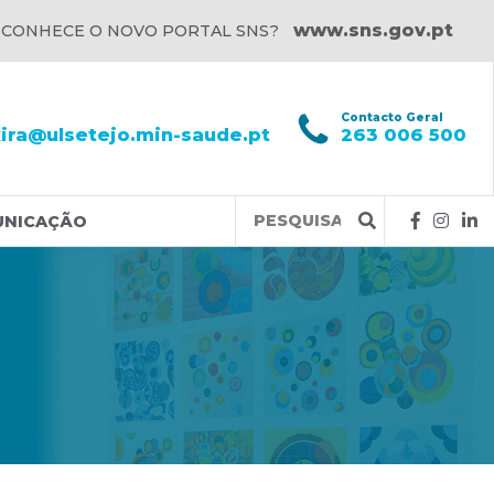
www.sns.gov.pt
 CONHECE O NOVO PORTAL SNS?
l
Contacto Geral
xira@ulsetejo.min-saude.pt
263 006 500
Query
UNICAÇÃO