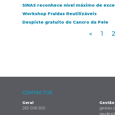
SINAS reconhece nível máximo de exce
Workshop Fraldas Reutilizáveis
Despiste gratuito do Cancro da Pele
«
1
CONTACTOS
Geral
Gestão
263 006 500
gestao.
saude.p