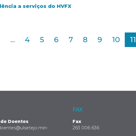
lência a serviços do HVFX
2
...
4
5
6
7
8
9
10
11
FAX
 de Doentes
Fax
doentes@ulsetejo.min-
263 006 636
t