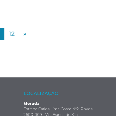
12
»
LOCALIZAÇÃO
Morada
Estrada Carlos Lima Costa Nº2, Povos
2600-009 - Vila Franca de Xira