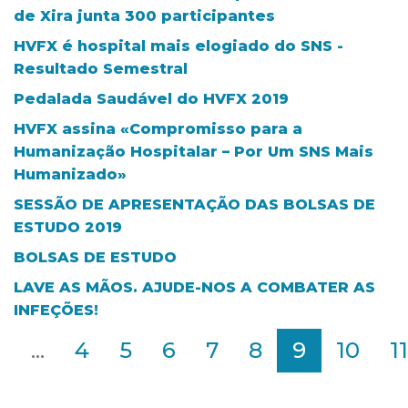
de Xira junta 300 participantes
HVFX é hospital mais elogiado do SNS -
Resultado Semestral
Pedalada Saudável do HVFX 2019
HVFX assina «Compromisso para a
Humanização Hospitalar – Por Um SNS Mais
Humanizado»
SESSÃO DE APRESENTAÇÃO DAS BOLSAS DE
ESTUDO 2019
BOLSAS DE ESTUDO
LAVE AS MÃOS. AJUDE-NOS A COMBATER AS
INFEÇÕES!
2
...
4
5
6
7
8
9
10
11