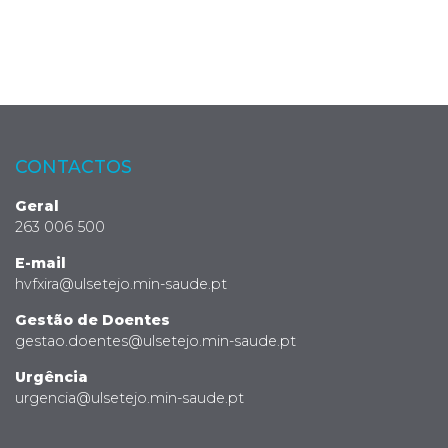
CONTACTOS
Geral
263 006 500
E-mail
hvfxira@ulsetejo.min-saude.pt
Gestão de Doentes
gestao.doentes@ulsetejo.min-saude.pt
Urgência
urgencia@ulsetejo.min-saude.pt