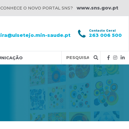
www.sns.gov.pt
 CONHECE O NOVO PORTAL SNS?
l
Contacto Geral
xira@ulsetejo.min-saude.pt
263 006 500
Query
UNICAÇÃO