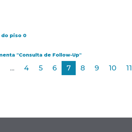
 do piso 0
menta "Consulta de Follow-Up"
2
...
4
5
6
7
8
9
10
11