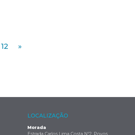
12
»
LOCALIZAÇÃO
Morada
Estrada Carlos Lima Costa Nº2, Povos