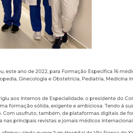
beu, este ano de 2022, para Formação Específica 16 médi
topedia, Ginecologia e Obstetrícia, Pediatria, Medicina I
giu aos Internos de Especialidade, o presidente do Co
 uma formação sólida, exigente e ambiciosa. Tendo à s
o. Com usufruto, também, de plataformas digitais de f
nas principais revistas e jornais médicos internacionai
afirmou ainda querer "um Hospital de Vila Franca de X