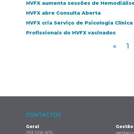
HVFX aumenta sessões de Hemodiálise
HVFX abre Consulta Aberta
HVFX cria Serviço de Psicologia Clínica
Profissionais do HVFX vacinados
«
1
CONTACTOS
Geral
Gestão
263 006 500
gestao.