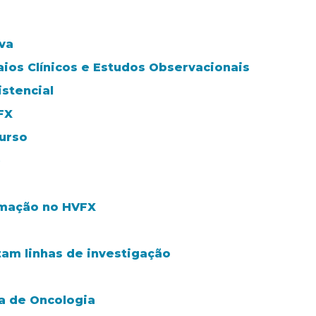
va
aios Clínicos e Estudos Observacionais
stencial
FX
urso
e
rmação no HVFX
tam linhas de investigação
a de Oncologia