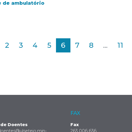
 de ambulatório
2
3
4
5
6
7
8
...
11
FAX
 de Doentes
Fax
doentes@ulsetejo.min-
263 006 636