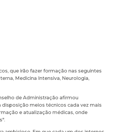
cos, que irão fazer formação nas seguintes
nterna, Medicina Intensiva, Neurologia,
nselho de Administração afirmou
ua disposição meios técnicos cada vez mais
ormação e atualização médicas, onde
s".
ira ambicioso. Em que cada um dos internos