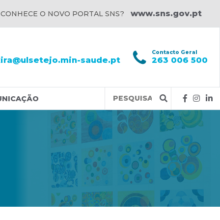
www.sns.gov.pt
 CONHECE O NOVO PORTAL SNS?
l
Contacto Geral
xira@ulsetejo.min-saude.pt
263 006 500
Query
UNICAÇÃO