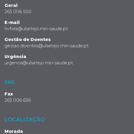
Geral
263 006 500
E-mail
hvfxira@ulsetejo.min-saude.pt
Gestão de Doentes
gestao.doentes@ulsetejo.min-saude.pt
Urgência
urgencia@ulsetejo.min-saude.pt
FAX
Fax
263 006 636
LOCALIZAÇÃO
Morada