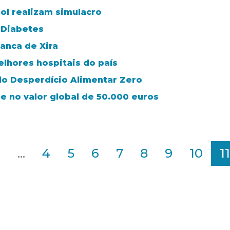
ol realizam simulacro
 Diabetes
anca de Xira
elhores hospitais do país
lo Desperdício Alimentar Zero
de no valor global de 50.000 euros
2
...
4
5
6
7
8
9
10
11