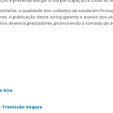
ção e pretende alargar a sua participação a todas as 
onsistente, a qualidade dos cuidados de saúde em Prot
res. A publicação deste
rating
garante o acesso dos ute
 nos diversos prestadores, promovendo a tomada de d
e Xira
e Transição Segura