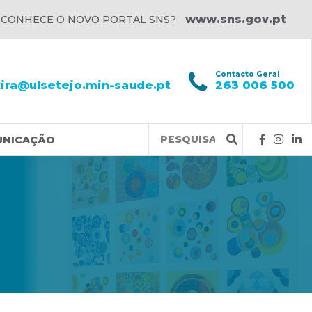
www.sns.gov.pt
 CONHECE O NOVO PORTAL SNS?
l
Contacto Geral
xira@ulsetejo.min-saude.pt
263 006 500
Query
UNICAÇÃO