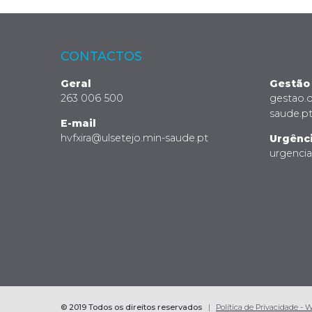
CONTACTOS
Geral
Gestão
263 006 500
gestao.
saude.p
E-mail
hvfxira@ulsetejo.min-saude.pt
Urgênc
urgenci
© 2019 Todos os direitos reservados
Política de Privacidade - 