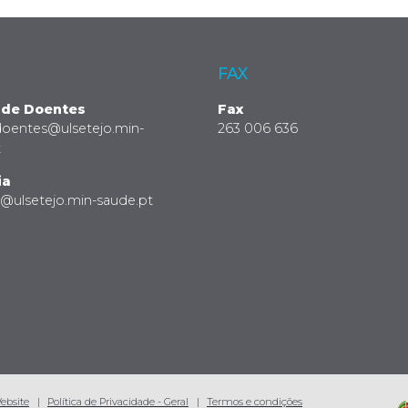
FAX
 de Doentes
Fax
doentes@ulsetejo.min-
263 006 636
t
ia
a@ulsetejo.min-saude.pt
Website
Política de Privacidade - Geral
Termos e condições