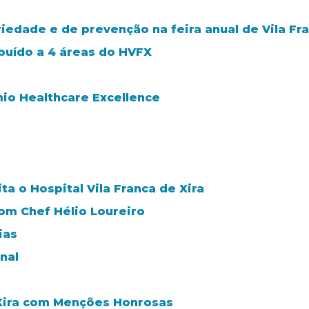
riedade e de prevenção na feira anual de Vila Fra
ibuído a 4 áreas do HVFX
mio Healthcare Excellence
ta o Hospital Vila Franca de Xira
m Chef Hélio Loureiro
ias
nal
 Xira com Menções Honrosas