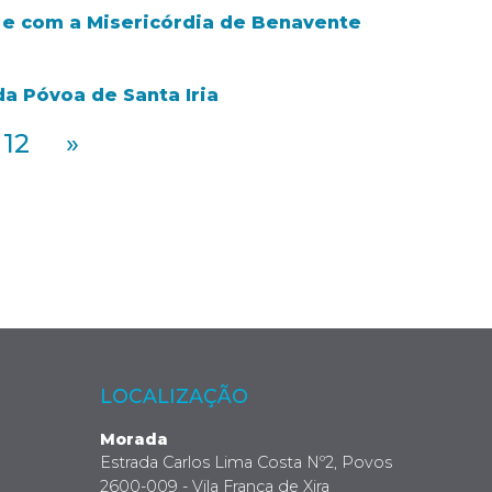
r e com a Misericórdia de Benavente
 Póvoa de Santa Iria
12
»
LOCALIZAÇÃO
Morada
Estrada Carlos Lima Costa Nº2, Povos
2600-009 - Vila Franca de Xira