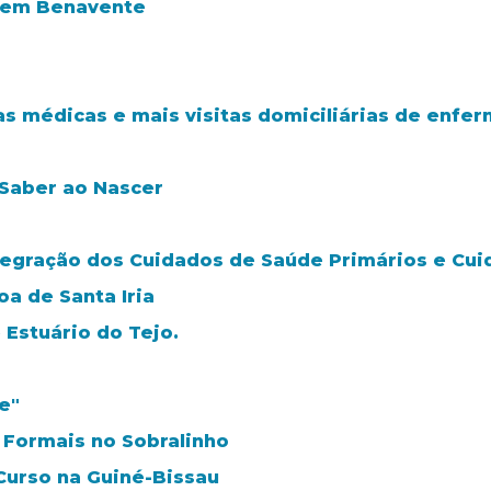
e em Benavente
a
as médicas e mais visitas domiciliárias de enfe
 Saber ao Nascer
tegração dos Cuidados de Saúde Primários e Cui
a de Santa Iria
 Estuário do Tejo.
e"
 Formais no Sobralinho
Curso na Guiné-Bissau