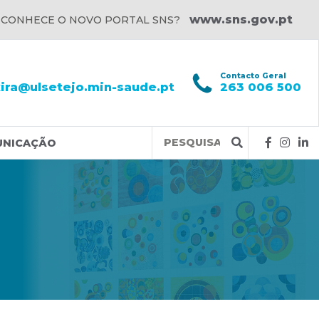
www.sns.gov.pt
 CONHECE O NOVO PORTAL SNS?
l
Contacto Geral
xira@ulsetejo.min-saude.pt
263 006 500
Query
UNICAÇÃO