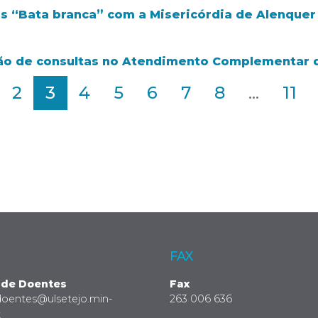
os “Bata branca” com a Misericórdia de Alenque
o de consultas no Atendimento Complementar da
2
3
4
5
6
7
8
...
11
FAX
 de Doentes
Fax
doentes@ulsetejo.min-
263 006 636
t