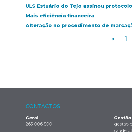
ULS Estuário do Tejo assinou protocol
Mais eficiência financeira
Alteração no procedimento de marcaçã
«
1
CONTACTOS
Geral
Gestão
263 006 500
gestao.
saude.p