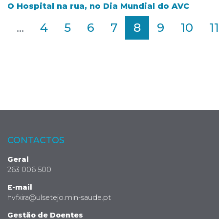
O Hospital na rua, no Dia Mundial do AVC
2
...
4
5
6
7
8
9
10
11
CONTACTOS
Geral
263 006 500
E-mail
hvfxira@ulsetejo.min-saude.pt
Gestão de Doentes