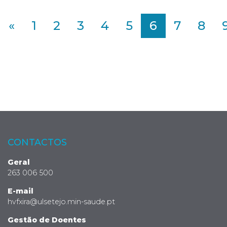
«
1
2
3
4
5
6
7
8
CONTACTOS
Geral
263 006 500
E-mail
hvfxira@ulsetejo.min-saude.pt
Gestão de Doentes