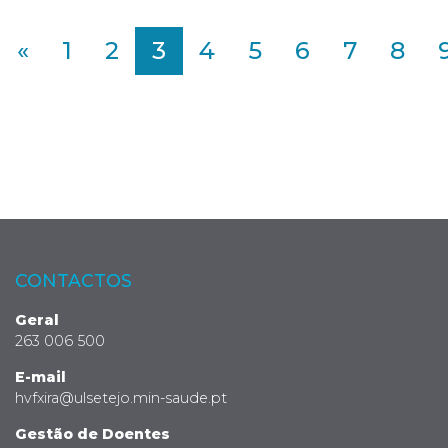
«
1
2
3
4
5
6
7
8
CONTACTOS
Geral
263 006 500
E-mail
hvfxira@ulsetejo.min-saude.pt
Gestão de Doentes