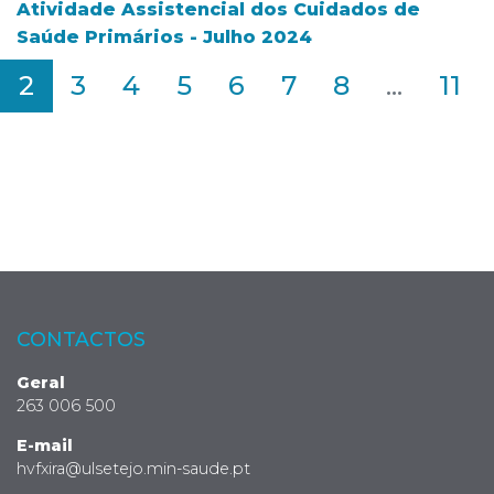
Atividade Assistencial dos Cuidados de
Saúde Primários - Julho 2024
2
3
4
5
6
7
8
...
11
CONTACTOS
Geral
263 006 500
E-mail
hvfxira@ulsetejo.min-saude.pt