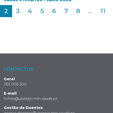
2
3
4
5
6
7
8
...
11
CONTACTOS
Geral
263 006 500
E-mail
hvfxira@ulsetejo.min-saude.pt
Gestão de Doentes
gestao.doentes@ulsetejo.min-saude.pt