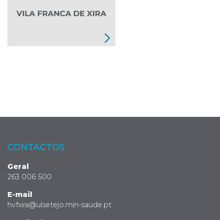
CONTACTOS
Geral
263 006 500
E-mail
hvfxira@ulsetejo.min-saude.pt