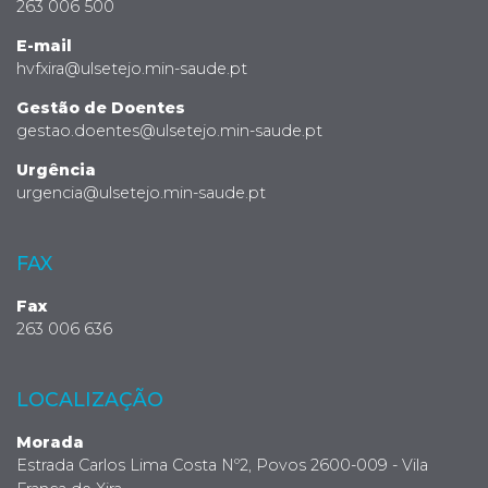
263 006 500
E-mail
hvfxira@ulsetejo.min-saude.pt
Gestão de Doentes
gestao.doentes@ulsetejo.min-saude.pt
Urgência
urgencia@ulsetejo.min-saude.pt
FAX
Fax
263 006 636
LOCALIZAÇÃO
Morada
Estrada Carlos Lima Costa Nº2, Povos 2600-009 - Vila