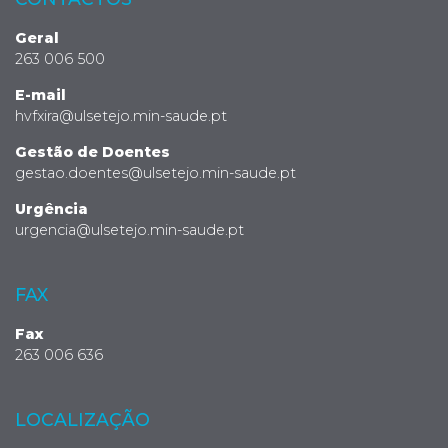
Geral
263 006 500
E-mail
hvfxira@ulsetejo.min-saude.pt
Gestão de Doentes
gestao.doentes@ulsetejo.min-saude.pt
Urgência
urgencia@ulsetejo.min-saude.pt
FAX
Fax
263 006 636
LOCALIZAÇÃO