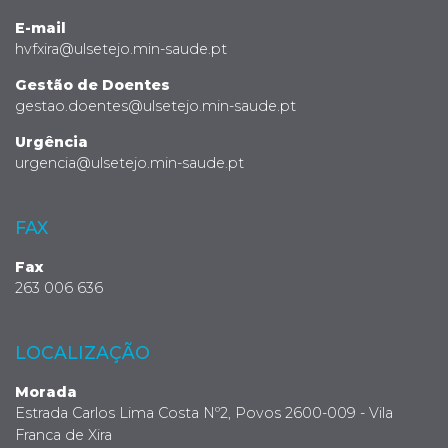
E-mail
hvfxira@ulsetejo.min-saude.pt
Gestão de Doentes
gestao.doentes@ulsetejo.min-saude.pt
Urgência
urgencia@ulsetejo.min-saude.pt
FAX
Fax
263 006 636
LOCALIZAÇÃO
Morada
Estrada Carlos Lima Costa Nº2, Povos 2600-009 - Vila
Franca de Xira